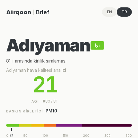
Airqoon
Brief
EN
TR
|
Adıyaman
İyi
81 il arasında kirlilik sıralaması
Adıyaman hava kalitesi analizi
21
#80 / 81
AQI
PM10
BASKIN KIRLETICI
21
0
50
100
150
200
300
500