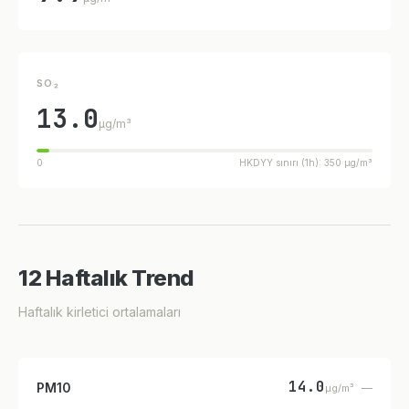
SO₂
13.0
µg/m³
0
HKDYY sınırı (1h): 350 µg/m³
12 Haftalık Trend
Haftalık kirletici ortalamaları
14.0
PM10
—
µg/m³