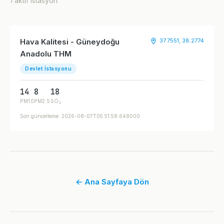
1 aktif istasyon
Hava Kalitesi - Güneydoğu
37.7551, 38.2774
Anadolu THM
Devlet İstasyonu
14
8
18
PM10
PM2.5
SO₂
Son güncelleme: 2026-08-07T05:51:58.648000
← Ana Sayfaya Dön