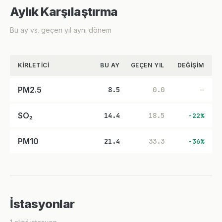
Aylık Karşılaştırma
Bu ay vs. geçen yıl aynı dönem
KIRLETICI
BU AY
GEÇEN YIL
DEĞIŞIM
PM2.5
8.5
0.0
—
SO₂
14.4
18.5
-22%
PM10
21.4
33.3
-36%
İstasyonlar