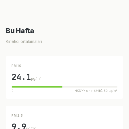
Bu Hafta
Kirletici ortalamaları
PM10
24.1
µg/m³
0
HKDYY sınırı (24h): 50 µg/m³
PM2.5
9.9
µg/m³