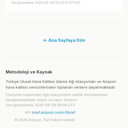
Son güncelleme: 2026-08-08T06:02:19.977000
← Ana Sayfaya Dön
Metodoloji ve Kaynak
Türkiye Ulusal Hava Kalitesi İzleme Ağı istasyonları ve Airqoon
hava kalitesi sensörlerinden toplanan verilere dayanmaktadır.
İl bazında ortalamalar, ilgili istasyonların saatlik ölçümlerinden
hesaplanmaktadır. Analiz ve yayın: Airqoon.
Son güncelleme: 2026-08-08 06:08 UTC
API:
brief.airqoon.com/v1/brief
© 2026 Airqoon. Tüm hakları saklıdır.