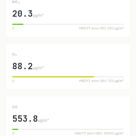
NO₂
20.3
µg/m³
0
HKDYY sınırı (1h): 200 µg/m³
O₃
88.2
µg/m³
0
HKDYY sınırı (8h): 120 µg/m³
CO
553.8
µg/m³
0
HKDYY sınırı (8h): 10000 µg/m³