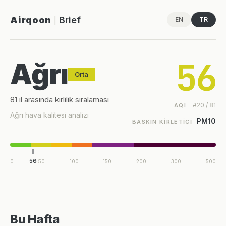
Airqoon
Brief
EN
TR
|
56
Ağrı
Orta
81 il arasında kirlilik sıralaması
#20 / 81
AQI
Ağrı hava kalitesi analizi
PM10
BASKIN KIRLETICI
56
0
50
100
150
200
300
500
Bu Hafta