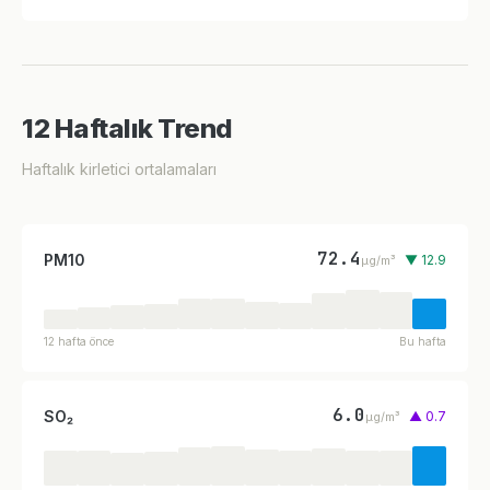
12 Haftalık Trend
Haftalık kirletici ortalamaları
72.4
PM10
▼ 12.9
µg/m³
12 hafta önce
Bu hafta
6.0
SO₂
▲ 0.7
µg/m³