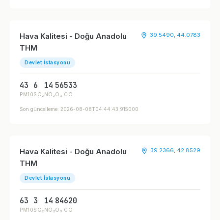
Hava Kalitesi - Doğu Anadolu
39.5490, 44.0783
THM
Devlet İstasyonu
43
6
14
56
533
PM10
SO₂
NO₂
O₃
CO
Son güncelleme: 2026-08-08T04:44:43.915000
Hava Kalitesi - Doğu Anadolu
39.2366, 42.8529
THM
Devlet İstasyonu
63
3
14
84
620
PM10
SO₂
NO₂
O₃
CO