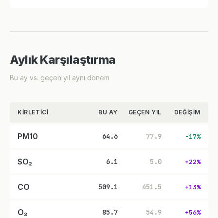
Aylık Karşılaştırma
Bu ay vs. geçen yıl aynı dönem
KIRLETICI
BU AY
GEÇEN YIL
DEĞIŞIM
PM10
64.6
77.9
-17%
SO₂
6.1
5.0
+22%
CO
509.1
451.5
+13%
O₃
85.7
54.9
+56%