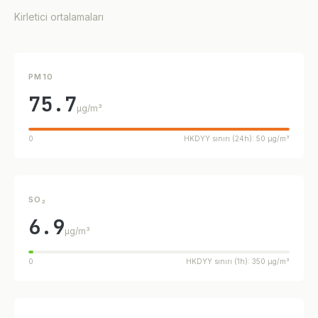
Kirletici ortalamaları
PM10
75.7
µg/m³
0
HKDYY sınırı (24h): 50 µg/m³
SO₂
6.9
µg/m³
0
HKDYY sınırı (1h): 350 µg/m³