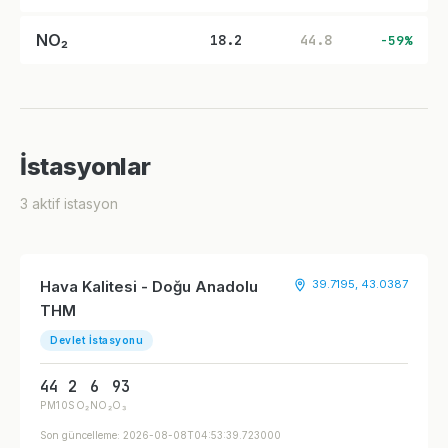
NO₂
18.2
44.8
-59%
İstasyonlar
3 aktif istasyon
Hava Kalitesi - Doğu Anadolu
39.7195, 43.0387
THM
Devlet İstasyonu
44
2
6
93
PM10
SO₂
NO₂
O₃
Son güncelleme: 2026-08-08T04:53:39.723000