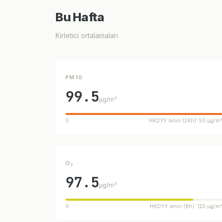
Bu Hafta
Kirletici ortalamaları
PM10
99.5
µg/m³
0
HKDYY sınırı (24h): 50 µg/m
O₃
97.5
µg/m³
0
HKDYY sınırı (8h): 120 µg/m