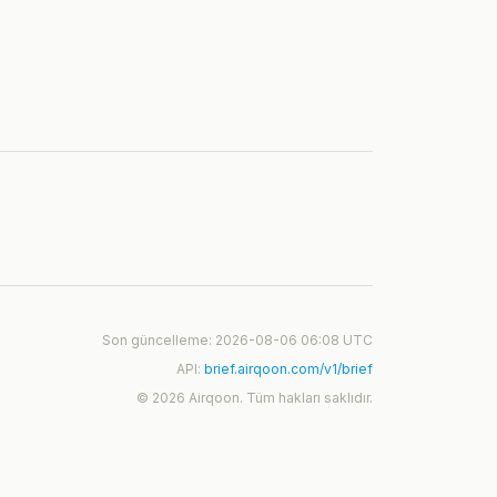
Son güncelleme: 2026-08-06 06:08 UTC
API:
brief.airqoon.com/v1/brief
© 2026 Airqoon. Tüm hakları saklıdır.