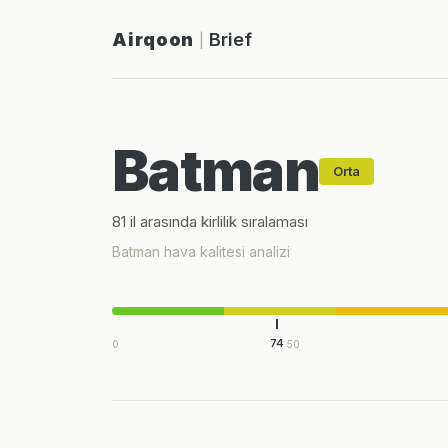
Airqoon
Brief
|
Batman
Orta
81 il arasında kirlilik sıralaması
Batman hava kalitesi analizi
74
0
50