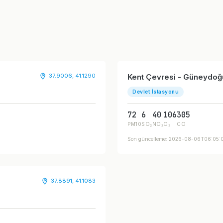
37.9006, 41.1290
Kent Çevresi - Güneydo
Devlet İstasyonu
72
6
40
106
305
PM10
SO₂
NO₂
O₃
CO
Son güncelleme: 2026-08-06T06:05
37.8891, 41.1083