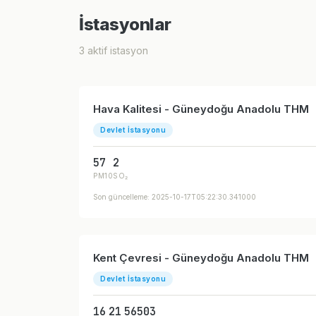
İstasyonlar
3 aktif istasyon
Hava Kalitesi - Güneydoğu Anadolu THM
Devlet İstasyonu
57
2
PM10
SO₂
Son güncelleme: 2025-10-17T05:22:30.341000
Kent Çevresi - Güneydoğu Anadolu THM
Devlet İstasyonu
16
21
56
503