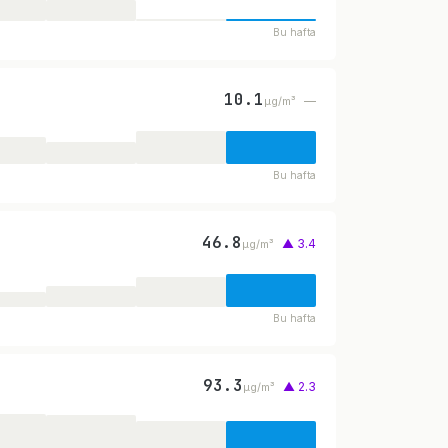
Bu hafta
10.1
—
µg/m³
Bu hafta
46.8
▲ 3.4
µg/m³
Bu hafta
93.3
▲ 2.3
µg/m³