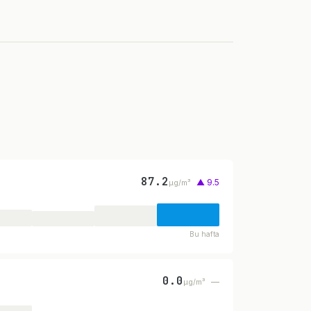
87.2
▲ 9.5
µg/m³
Bu hafta
0.0
—
µg/m³