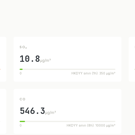
SO₂
10.8
µg/m³
³
0
HKDYY sınırı (1h): 350 µg/m³
CO
546.3
µg/m³
³
0
HKDYY sınırı (8h): 10000 µg/m³