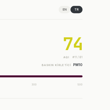
EN
TR
74
#11 / 81
AQI
PM10
BASKIN KIRLETICI
300
500