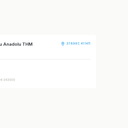
ğu Anadolu THM
37.8997, 41.1411
:04.043000