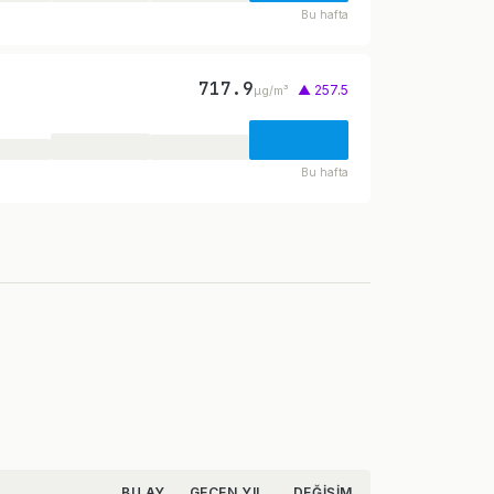
Bu hafta
717.9
▲ 257.5
µg/m³
Bu hafta
BU AY
GEÇEN YIL
DEĞIŞIM