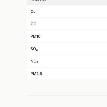
O₃
CO
PM10
SO₂
NO₂
PM2.5