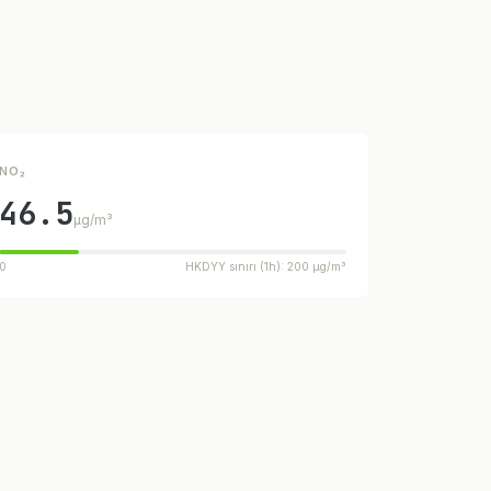
NO₂
46.5
µg/m³
0
HKDYY sınırı (1h): 200 µg/m³