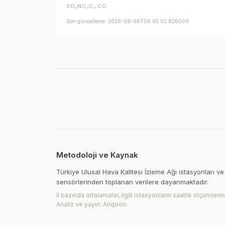
SO₂
NO₂
O₃
CO
Son güncelleme: 2026-08-06T06:05:03.826000
Metodoloji ve Kaynak
Türkiye Ulusal Hava Kalitesi İzleme Ağı istasyonları ve
sensörlerinden toplanan verilere dayanmaktadır.
İl bazında ortalamalar, ilgili istasyonların saatlik ölçümle
Analiz ve yayın: Airqoon.