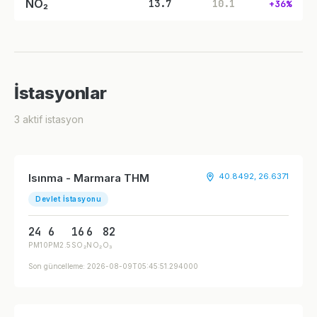
NO₂
13.7
10.1
+36%
İstasyonlar
3 aktif istasyon
Isınma - Marmara THM
40.8492, 26.6371
Devlet İstasyonu
24
6
16
6
82
PM10
PM2.5
SO₂
NO₂
O₃
Son güncelleme: 2026-08-09T05:45:51.294000