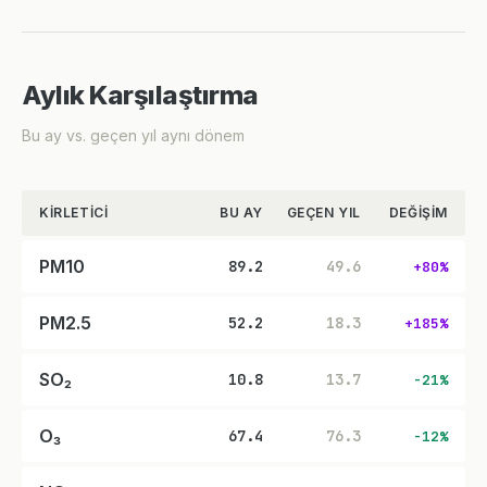
Aylık Karşılaştırma
Bu ay vs. geçen yıl aynı dönem
KIRLETICI
BU AY
GEÇEN YIL
DEĞIŞIM
PM10
89.2
49.6
+80%
PM2.5
52.2
18.3
+185%
SO₂
10.8
13.7
-21%
O₃
67.4
76.3
-12%