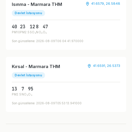
Isınma - Marmara THM
41.6579, 26.5848
Devlet İstasyonu
40
23
12
8
47
PM10
PM2.5
SO₂
NO₂
O₃
Son güncelleme: 2026-08-09T06:04:41.970000
Kırsal - Marmara THM
41.6591, 26.5373
Devlet İstasyonu
13
7
95
PM2.5
NO₂
O₃
Son güncelleme: 2026-08-09T05:53:13.941000