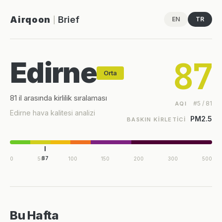
Airqoon
Brief
EN
TR
|
87
Edirne
Orta
81 il arasında kirlilik sıralaması
#5 / 81
AQI
Edirne hava kalitesi analizi
PM2.5
BASKIN KIRLETICI
87
0
50
100
150
200
300
500
Bu Hafta