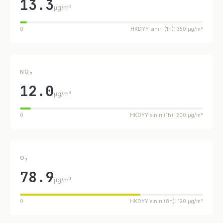
13.3
µg/m³
0
HKDYY sınırı (1h): 350 µg/m³
NO₂
12.0
µg/m³
0
HKDYY sınırı (1h): 200 µg/m³
O₃
78.9
µg/m³
0
HKDYY sınırı (8h): 120 µg/m³