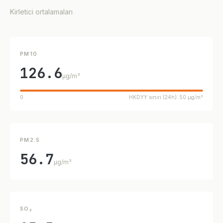
Kirletici ortalamaları
PM10
126.6
µg/m³
0
HKDYY sınırı (24h): 50 µg/m³
PM2.5
56.7
µg/m³
SO₂