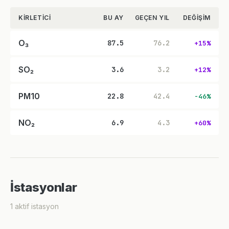
KIRLETICI
BU AY
GEÇEN YIL
DEĞIŞIM
O₃
87.5
76.2
+15%
SO₂
3.6
3.2
+12%
PM10
22.8
42.4
-46%
NO₂
6.9
4.3
+60%
İstasyonlar
1 aktif istasyon