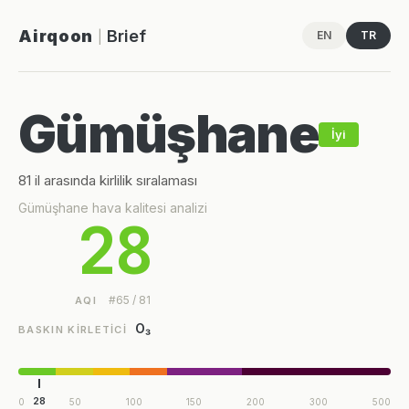
Airqoon
Brief
EN
TR
|
Gümüşhane
İyi
81 il arasında kirlilik sıralaması
Gümüşhane hava kalitesi analizi
28
#65 / 81
AQI
O₃
BASKIN KIRLETICI
28
0
50
100
150
200
300
500