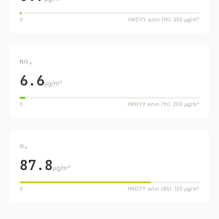
0
HKDYY sınırı (1h): 350 µg/m³
NO₂
6.6
µg/m³
0
HKDYY sınırı (1h): 200 µg/m³
O₃
87.8
µg/m³
0
HKDYY sınırı (8h): 120 µg/m³