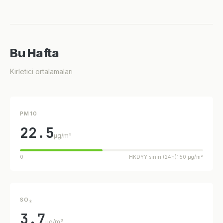
Bu Hafta
Kirletici ortalamaları
PM10
22.5
µg/m³
0
HKDYY sınırı (24h): 50 µg/m³
SO₂
3.7
µg/m³