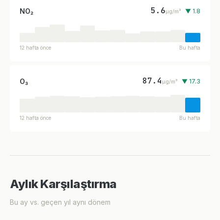
5.6
NO₂
▼ 1.8
µg/m³
12 hafta önce
Bu hafta
87.4
O₃
▼ 17.3
µg/m³
12 hafta önce
Bu hafta
Aylık Karşılaştırma
Bu ay vs. geçen yıl aynı dönem