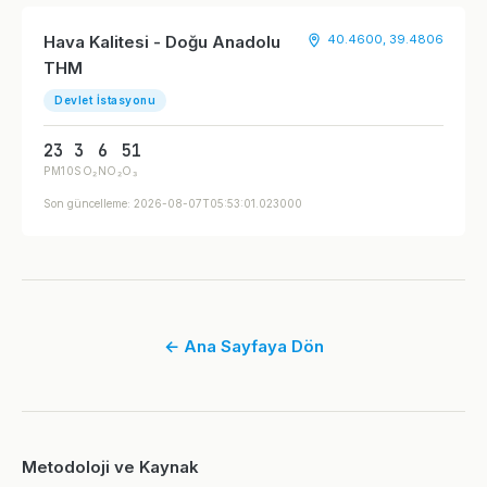
Hava Kalitesi - Doğu Anadolu
40.4600, 39.4806
THM
Devlet İstasyonu
23
3
6
51
PM10
SO₂
NO₂
O₃
Son güncelleme: 2026-08-07T05:53:01.023000
← Ana Sayfaya Dön
Metodoloji ve Kaynak