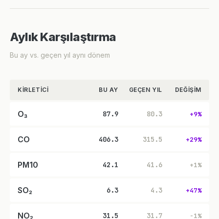
Aylık Karşılaştırma
Bu ay vs. geçen yıl aynı dönem
KIRLETICI
BU AY
GEÇEN YIL
DEĞIŞIM
O₃
87.9
80.3
+9%
CO
406.3
315.5
+29%
PM10
42.1
41.6
+1%
SO₂
6.3
4.3
+47%
NO₂
31.5
31.7
-1%