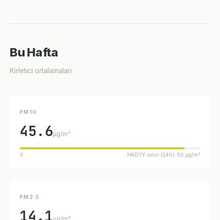
Bu Hafta
Kirletici ortalamaları
PM10
45.6
µg/m³
0
HKDYY sınırı (24h): 50 µg/m³
PM2.5
14.1
µg/m³