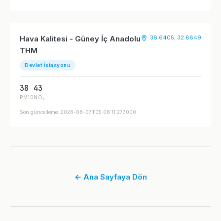
Hava Kalitesi - Güney İç Anadolu
36.6405, 32.8849
THM
Devlet İstasyonu
38
43
PM10
NO₂
Son güncelleme: 2026-08-07T05:08:11.277000
← Ana Sayfaya Dön