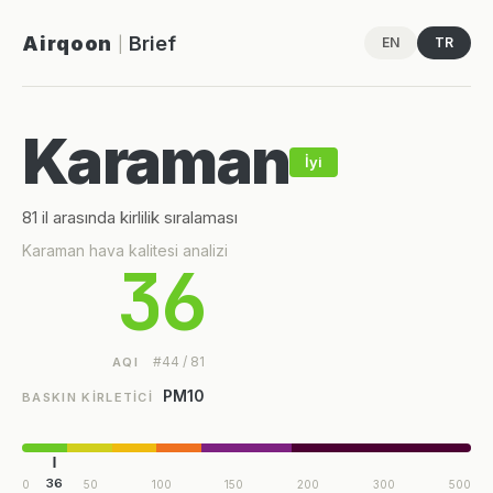
Airqoon
Brief
EN
TR
|
Karaman
İyi
81 il arasında kirlilik sıralaması
Karaman hava kalitesi analizi
36
#44 / 81
AQI
PM10
BASKIN KIRLETICI
36
0
50
100
150
200
300
500