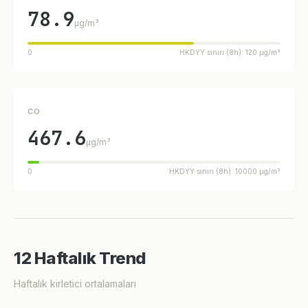
78.9
µg/m³
0
HKDYY sınırı (8h): 120 µg/m³
CO
467.6
µg/m³
0
HKDYY sınırı (8h): 10000 µg/m³
12 Haftalık Trend
Haftalık kirletici ortalamaları