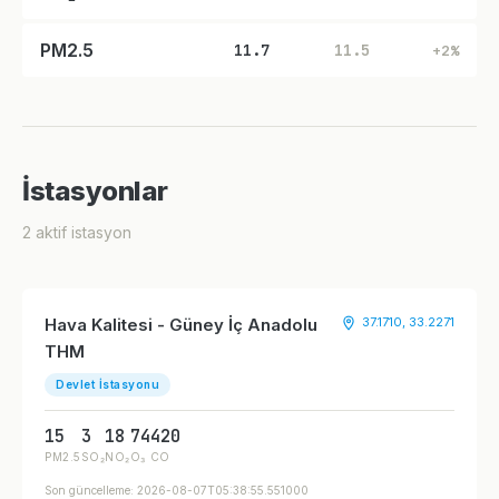
PM2.5
11.7
11.5
+2%
İstasyonlar
2 aktif istasyon
Hava Kalitesi - Güney İç Anadolu
37.1710, 33.2271
THM
Devlet İstasyonu
15
3
18
74
420
PM2.5
SO₂
NO₂
O₃
CO
Son güncelleme: 2026-08-07T05:38:55.551000