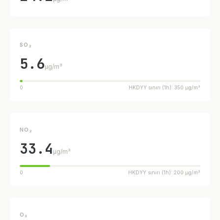
SO₂
5.6
µg/m³
0
HKDYY sınırı (1h): 350 µg/m³
NO₂
33.4
µg/m³
0
HKDYY sınırı (1h): 200 µg/m³
O₃