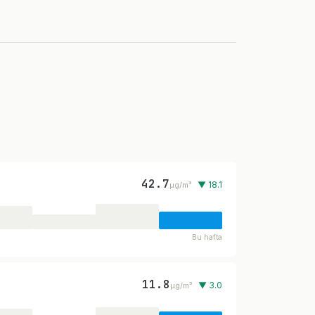
42.7
▼ 18.1
µg/m³
Bu hafta
11.8
▼ 3.0
µg/m³