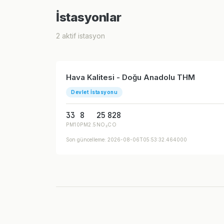
İstasyonlar
2 aktif istasyon
Hava Kalitesi - Doğu Anadolu THM
Devlet İstasyonu
33
8
25
828
PM10
PM2.5
NO₂
CO
Son güncelleme: 2026-08-06T05:53:32.464000