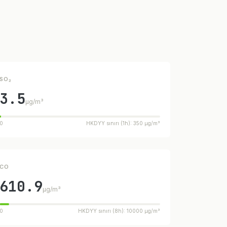
SO₂
3.5
µg/m³
0
HKDYY sınırı (1h): 350 µg/m³
CO
610.9
µg/m³
0
HKDYY sınırı (8h): 10000 µg/m³