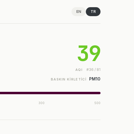
EN
TR
39
#36 / 81
AQI
PM10
BASKIN KIRLETICI
300
500