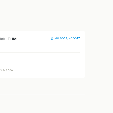
adolu THM
40.6052, 43.1047
03.346000