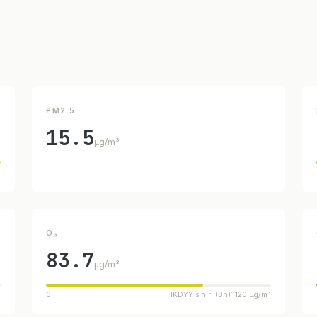
PM2.5
15.5
µg/m³
³
O₃
83.7
µg/m³
³
0
HKDYY sınırı (8h): 120 µg/m³