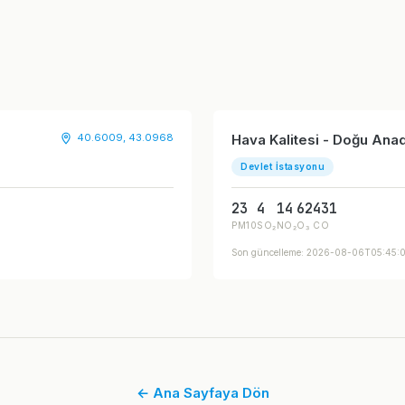
40.6009, 43.0968
Hava Kalitesi - Doğu An
Devlet İstasyonu
23
4
14
62
431
PM10
SO₂
NO₂
O₃
CO
Son güncelleme: 2026-08-06T05:45:
← Ana Sayfaya Dön