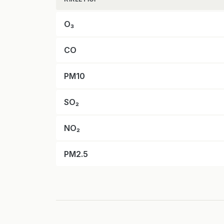
O₃
CO
PM10
SO₂
NO₂
PM2.5