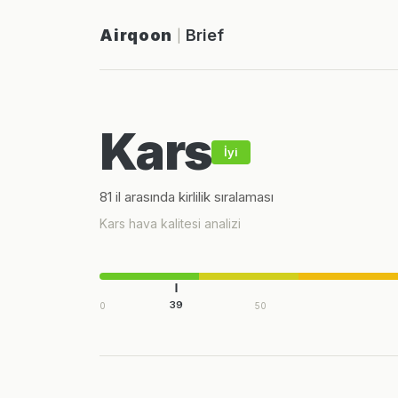
Airqoon
Brief
|
Kars
İyi
81 il arasında kirlilik sıralaması
Kars hava kalitesi analizi
39
0
50