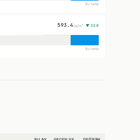
Bu hafta
593.4
▼ 33.8
µg/m³
Bu hafta
BU AY
GEÇEN YIL
DEĞIŞIM