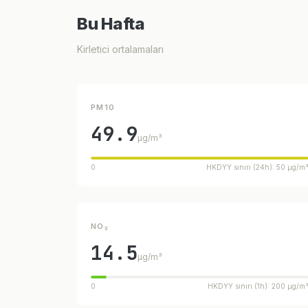
Bu Hafta
Kirletici ortalamaları
PM10
49.9
µg/m³
0
HKDYY sınırı (24h): 50 µg/m
NO₂
14.5
µg/m³
0
HKDYY sınırı (1h): 200 µg/m