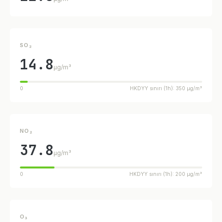
SO₂
14.8
µg/m³
0
HKDYY sınırı (1h): 350 µg/m³
NO₂
37.8
µg/m³
0
HKDYY sınırı (1h): 200 µg/m³
O₃