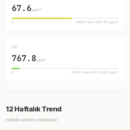
67.6
µg/m³
0
HKDYY sınırı (8h): 120 µg/m³
CO
767.8
µg/m³
0
HKDYY sınırı (8h): 10000 µg/m³
12 Haftalık Trend
Haftalık kirletici ortalamaları