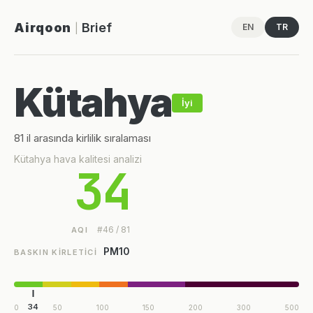
Airqoon
Brief
EN
TR
|
Kütahya
İyi
81 il arasında kirlilik sıralaması
Kütahya hava kalitesi analizi
34
#46 / 81
AQI
PM10
BASKIN KIRLETICI
34
0
50
100
150
200
300
500