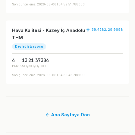
Son güncelleme: 2026-08-06T04:59:51.788000
Hava Kalitesi - Kuzey İç Anadolu
39.4282, 29.9698
THM
Devlet İstasyonu
4
13
21
37
304
PM2.5
SO₂
NO₂
O₃
CO
Son güncelleme: 2026-08-06T04:30:43.786000
← Ana Sayfaya Dön