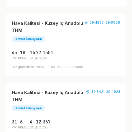
Hava Kalitesi - Kuzey İç Anadolu
39.4236, 29.9888
THM
Devlet İstasyonu
45
18
14
77
1551
PM10
PM2.5
SO₂
NO₂
CO
Son güncelleme: 2026-08-04T23:28:00.023000
Hava Kalitesi - Kuzey İç Anadolu
39.5421, 29.4923
THM
Devlet İstasyonu
31
6
4
12
367
PM10
PM2.5
SO₂
NO₂
CO