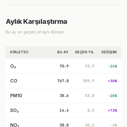
Aylık Karşılaştırma
Bu ay vs. geçen yıl aynı dönem
KIRLETICI
BU AY
GEÇEN YIL
DEĞIŞIM
O₃
70.9
93.9
-24%
CO
767.8
589.9
+30%
PM10
38.6
53.8
-28%
SO₂
14.4
8.3
+73%
NO₂
38.8
40.2
-3%