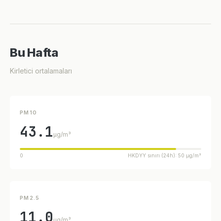
Bu Hafta
Kirletici ortalamaları
PM10
43.1
µg/m³
0
HKDYY sınırı (24h): 50 µg/m³
PM2.5
11.0
µg/m³