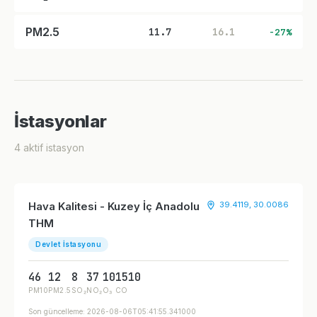
PM2.5
11.7
16.1
-27%
İstasyonlar
4 aktif istasyon
Hava Kalitesi - Kuzey İç Anadolu
39.4119, 30.0086
THM
Devlet İstasyonu
46
12
8
37
10
1510
PM10
PM2.5
SO₂
NO₂
O₃
CO
Son güncelleme: 2026-08-06T05:41:55.341000