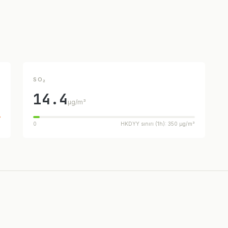
SO₂
14.4
µg/m³
³
0
HKDYY sınırı (1h): 350 µg/m³