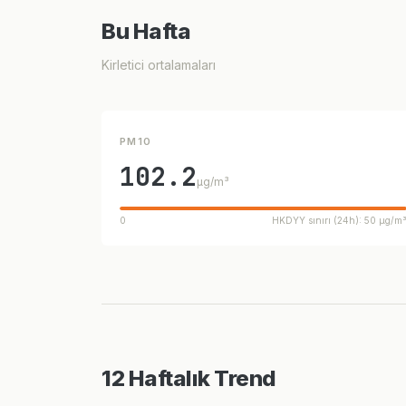
Bu Hafta
Kirletici ortalamaları
PM10
102.2
µg/m³
0
HKDYY sınırı (24h): 50 µg/m
12 Haftalık Trend