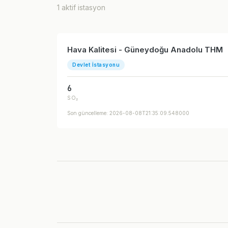
1 aktif istasyon
Hava Kalitesi - Güneydoğu Anadolu THM
Devlet İstasyonu
6
SO₂
Son güncelleme: 2026-08-08T21:35:09.548000