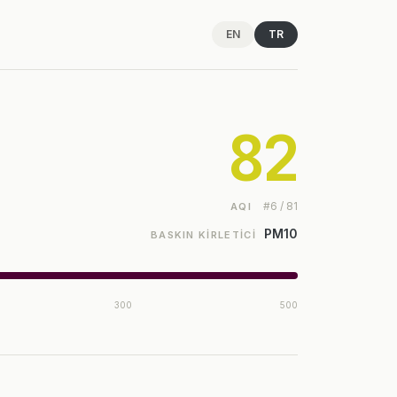
EN
TR
82
#6 / 81
AQI
PM10
BASKIN KIRLETICI
300
500