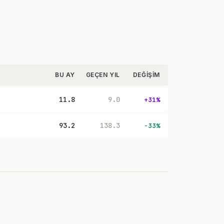
BU AY
GEÇEN YIL
DEĞIŞIM
11.8
9.0
+31%
93.2
138.3
-33%