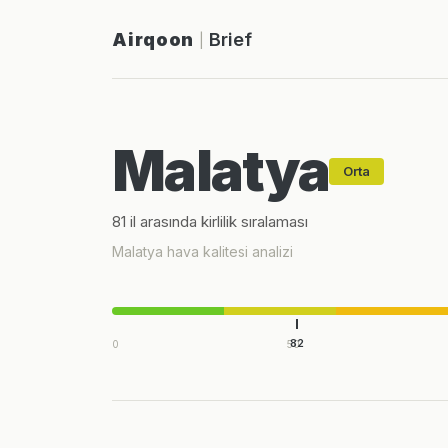
Airqoon
Brief
|
Malatya
Orta
81 il arasında kirlilik sıralaması
Malatya hava kalitesi analizi
82
0
50