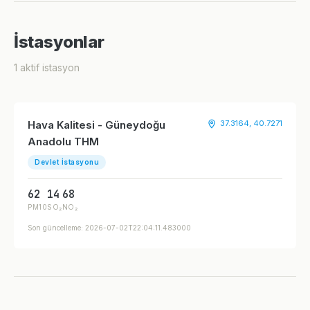
İstasyonlar
1 aktif istasyon
Hava Kalitesi - Güneydoğu
37.3164, 40.7271
Anadolu THM
Devlet İstasyonu
62
14
68
PM10
SO₂
NO₂
Son güncelleme: 2026-07-02T22:04:11.483000