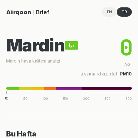
Airqoon
Brief
EN
TR
|
0
Mardin
İyi
Mardin hava kalitesi analizi
AQI
PM10
BASKIN KIRLETICI
0
0
50
100
150
200
300
500
Bu Hafta