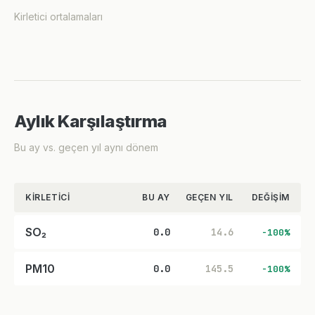
Kirletici ortalamaları
Aylık Karşılaştırma
Bu ay vs. geçen yıl aynı dönem
KIRLETICI
BU AY
GEÇEN YIL
DEĞIŞIM
SO₂
0.0
14.6
-100%
PM10
0.0
145.5
-100%