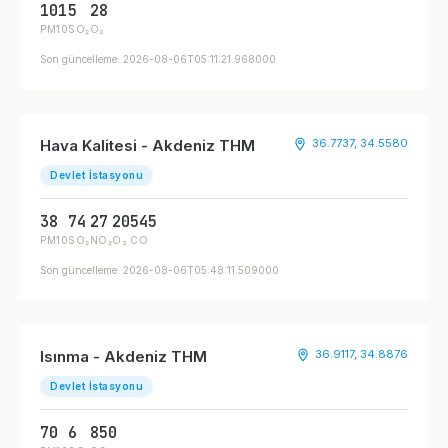
101
5
28
PM10
SO₂
O₃
Son güncelleme: 2026-08-06T05:11:21.968000
Hava Kalitesi - Akdeniz THM
36.7737, 34.5580
Devlet İstasyonu
38
74
27
20
545
PM10
SO₂
NO₂
O₃
CO
Son güncelleme: 2026-08-06T05:48:11.509000
Isınma - Akdeniz THM
36.9117, 34.8876
Devlet İstasyonu
70
6
850