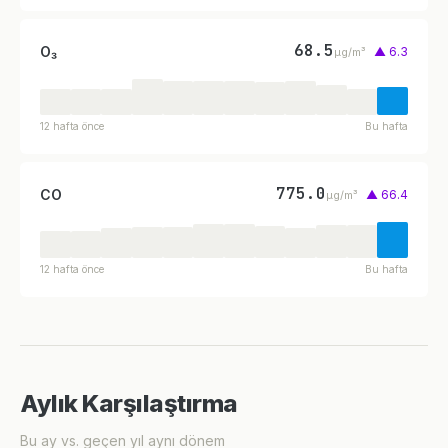
68.5
O₃
▲ 6.3
µg/m³
12 hafta önce
Bu hafta
775.0
CO
▲ 66.4
µg/m³
12 hafta önce
Bu hafta
Aylık Karşılaştırma
Bu ay vs. geçen yıl aynı dönem