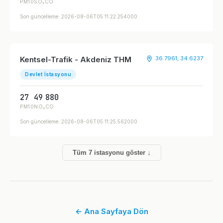
PM10
SO₂
CO
Son güncelleme: 2026-08-06T05:11:22.254000
Kentsel-Trafik - Akdeniz THM
36.7961, 34.6237
Devlet İstasyonu
27
49
880
PM10
NO₂
CO
Son güncelleme: 2026-08-06T05:11:25.562000
Tüm 7 istasyonu göster ↓
← Ana Sayfaya Dön