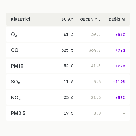
KIRLETICI
BU AY
GEÇEN YIL
DEĞIŞIM
O₃
61.3
39.5
+55%
CO
625.5
364.7
+72%
PM10
52.8
41.5
+27%
SO₂
11.6
5.3
+119%
NO₂
33.6
21.3
+58%
PM2.5
17.5
0.0
—