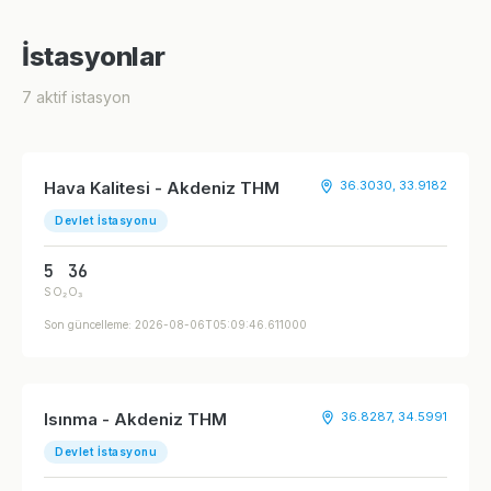
İstasyonlar
7 aktif istasyon
Hava Kalitesi - Akdeniz THM
36.3030, 33.9182
Devlet İstasyonu
5
36
SO₂
O₃
Son güncelleme: 2026-08-06T05:09:46.611000
Isınma - Akdeniz THM
36.8287, 34.5991
Devlet İstasyonu