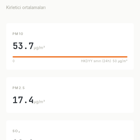
Kirletici ortalamaları
PM10
53.7
µg/m³
0
HKDYY sınırı (24h): 50 µg/m³
PM2.5
17.4
µg/m³
SO₂