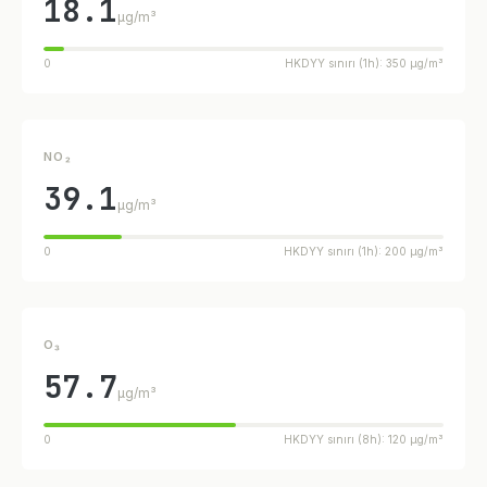
18.1
µg/m³
0
HKDYY sınırı (1h): 350 µg/m³
NO₂
39.1
µg/m³
0
HKDYY sınırı (1h): 200 µg/m³
O₃
57.7
µg/m³
0
HKDYY sınırı (8h): 120 µg/m³