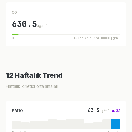
CO
630.5
µg/m³
0
HKDYY sınırı (8h): 10000 µg/m³
12 Haftalık Trend
Haftalık kirletici ortalamaları
63.5
PM10
▲ 3.1
µg/m³