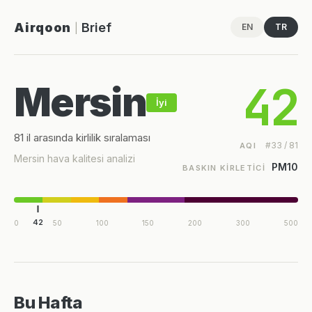
Airqoon
Brief
EN
TR
|
42
Mersin
İyi
81 il arasında kirlilik sıralaması
#33 / 81
AQI
Mersin hava kalitesi analizi
PM10
BASKIN KIRLETICI
42
0
50
100
150
200
300
500
Bu Hafta