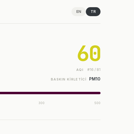
EN
TR
60
#16 / 81
AQI
PM10
BASKIN KIRLETICI
300
500