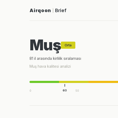
Airqoon
Brief
|
Muş
Orta
81 il arasında kirlilik sıralaması
Muş hava kalitesi analizi
60
0
50