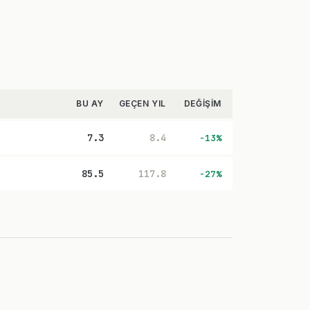
BU AY
GEÇEN YIL
DEĞIŞIM
7.3
8.4
-13%
85.5
117.8
-27%