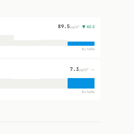
89.5
▼ 40.3
µg/m³
Bu hafta
7.3
—
µg/m³
Bu hafta