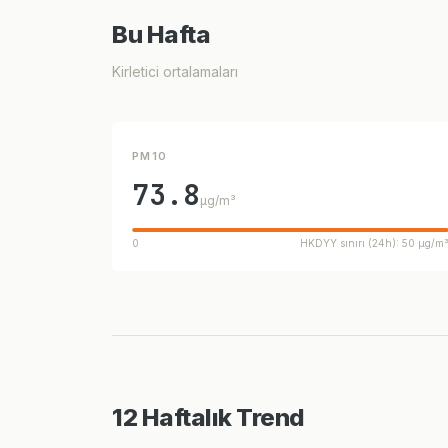
Bu Hafta
Kirletici ortalamaları
PM10
73.8
µg/m³
0
HKDYY sınırı (24h): 50 µg/m
12 Haftalık Trend