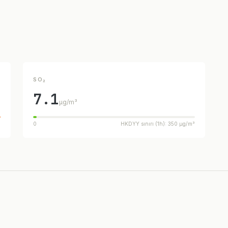
SO₂
7.1
µg/m³
³
0
HKDYY sınırı (1h): 350 µg/m³