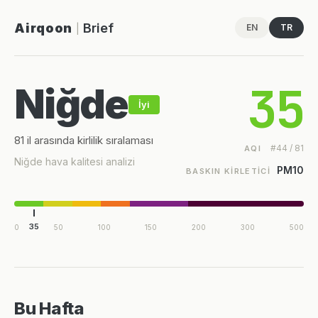
Airqoon
Brief
EN
TR
|
35
Niğde
İyi
81 il arasında kirlilik sıralaması
#44 / 81
AQI
Niğde hava kalitesi analizi
PM10
BASKIN KIRLETICI
35
0
50
100
150
200
300
500
Bu Hafta