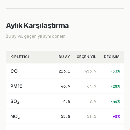
Aylık Karşılaştırma
Bu ay vs. geçen yıl aynı dönem
KIRLETICI
BU AY
GEÇEN YIL
DEĞIŞIM
CO
213.1
453.9
-53%
PM10
46.9
64.7
-28%
SO₂
4.8
8.9
-46%
NO₂
55.8
51.5
+8%