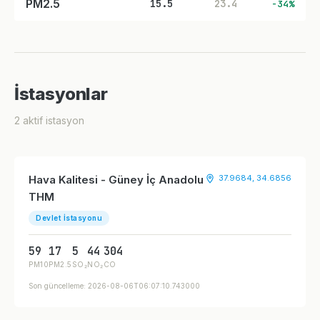
PM2.5
15.5
23.4
-34%
İstasyonlar
2 aktif istasyon
Hava Kalitesi - Güney İç Anadolu
37.9684, 34.6856
THM
Devlet İstasyonu
59
17
5
44
304
PM10
PM2.5
SO₂
NO₂
CO
Son güncelleme: 2026-08-06T06:07:10.743000