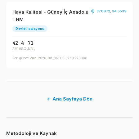
Hava Kalitesi - Güney İç Anadolu
37.8872, 34.5539
THM
Devlet İstasyonu
42
4
71
PM10
SO₂
NO₂
Son güncelleme: 2026-08-06T06:07:10.270000
← Ana Sayfaya Dön
Metodoloji ve Kaynak