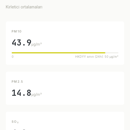
Kirletici ortalamaları
PM10
43.9
µg/m³
0
HKDYY sınırı (24h): 50 µg/m³
PM2.5
14.8
µg/m³
SO₂