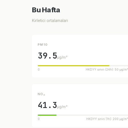
Bu Hafta
Kirletici ortalamaları
PM10
39.5
µg/m³
0
HKDYY sınırı (24h): 50 µg/m
NO₂
41.3
µg/m³
0
HKDYY sınırı (1h): 200 µg/m