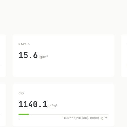
PM2.5
15.6
µg/m³
³
CO
1140.1
µg/m³
³
0
HKDYY sınırı (8h): 10000 µg/m³