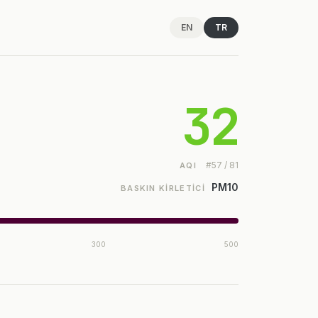
EN
TR
32
#57 / 81
AQI
PM10
BASKIN KIRLETICI
300
500