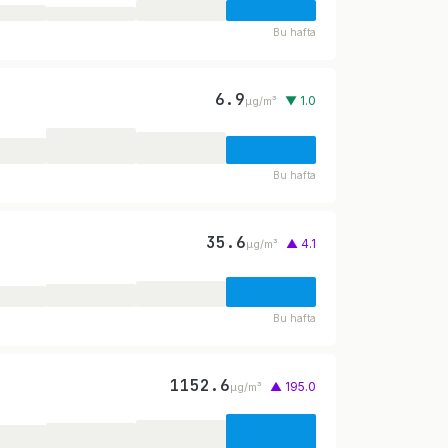
Bu hafta
6.9
▼ 1.0
µg/m³
Bu hafta
35.6
▲ 4.1
µg/m³
Bu hafta
1152.6
▲ 195.0
µg/m³