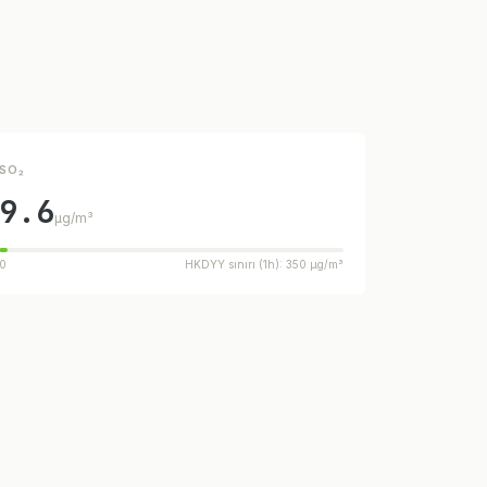
SO₂
9.6
µg/m³
0
HKDYY sınırı (1h): 350 µg/m³