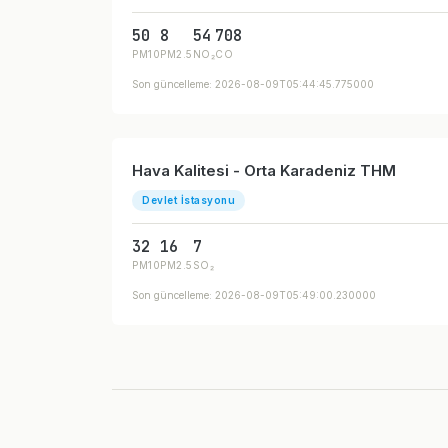
50
8
54
708
PM10
PM2.5
NO₂
CO
Son güncelleme: 2026-08-09T05:44:45.775000
Hava Kalitesi - Orta Karadeniz THM
Devlet İstasyonu
32
16
7
PM10
PM2.5
SO₂
Son güncelleme: 2026-08-09T05:49:00.230000