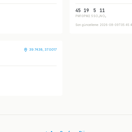
45
19
5
11
PM10
PM2.5
SO₂
NO₂
Son güncelleme: 2026-08-09T05:45:
39.7438, 37.0017