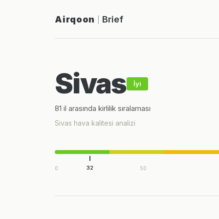
Airqoon
Brief
|
Sivas
İyi
81 il arasında kirlilik sıralaması
Sivas hava kalitesi analizi
32
0
50