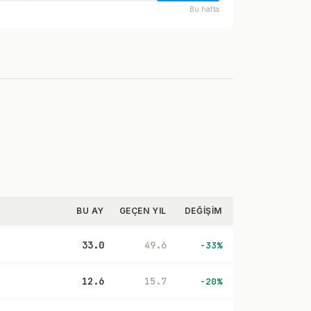
Bu hafta
BU AY
GEÇEN YIL
DEĞIŞIM
33.0
49.6
-33%
12.6
15.7
-20%