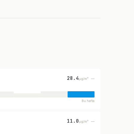
28.4
—
µg/m³
Bu hafta
11.0
—
µg/m³