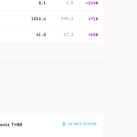
8.1
2.5
+224%
1016.4
595.2
+71%
41.0
27.3
+50%
adeniz THM
39.7487, 37.0258