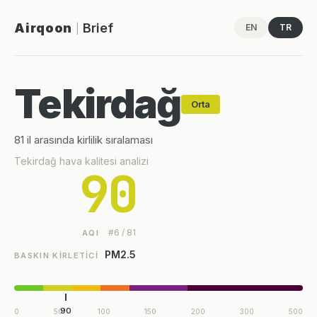
Airqoon
Brief
EN
TR
|
Tekirdağ
Orta
81 il arasında kirlilik sıralaması
Tekirdağ hava kalitesi analizi
90
#6 / 81
AQI
PM2.5
BASKIN KIRLETICI
90
0
50
100
150
200
300
500