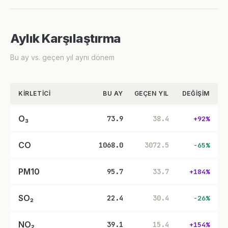
Aylık Karşılaştırma
Bu ay vs. geçen yıl aynı dönem
KIRLETICI
BU AY
GEÇEN YIL
DEĞIŞIM
O₃
73.9
38.4
+92%
CO
1068.0
3072.5
-65%
PM10
95.7
33.7
+184%
SO₂
22.4
30.4
-26%
NO₂
39.1
15.4
+154%