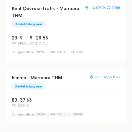
Kent Çevresi-Trafik - Marmara
40.9709, 27.4995
THM
Devlet İstasyonu
20
9
9
28
53
PM10
PM2.5
SO₂
NO₂
O₃
Son güncelleme: 2026-08-06T03:51:30.235000
Isınma - Marmara THM
41.1562, 27.8177
Devlet İstasyonu
80
37
63
PM10
SO₂
O₃
Son güncelleme: 2026-08-06T05:28:00.019000