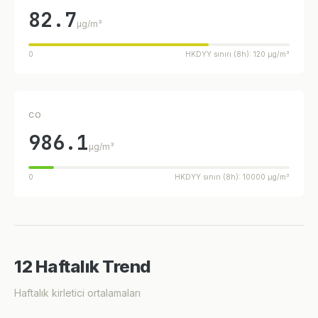
82.7
µg/m³
0
HKDYY sınırı (8h): 120 µg/m³
CO
986.1
µg/m³
0
HKDYY sınırı (8h): 10000 µg/m³
12 Haftalık Trend
Haftalık kirletici ortalamaları