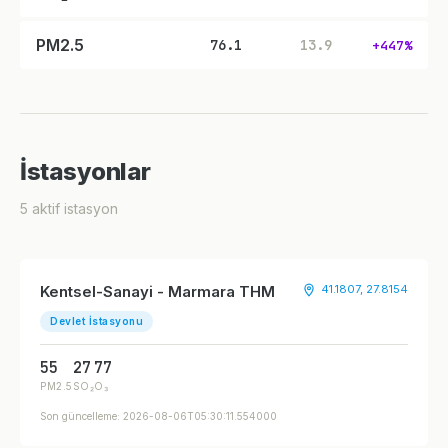
PM2.5
76.1
13.9
+447%
İstasyonlar
5 aktif istasyon
Kentsel-Sanayi - Marmara THM
41.1807, 27.8154
Devlet İstasyonu
55
27
77
PM2.5
SO₂
O₃
Son güncelleme: 2026-08-06T05:30:11.554000