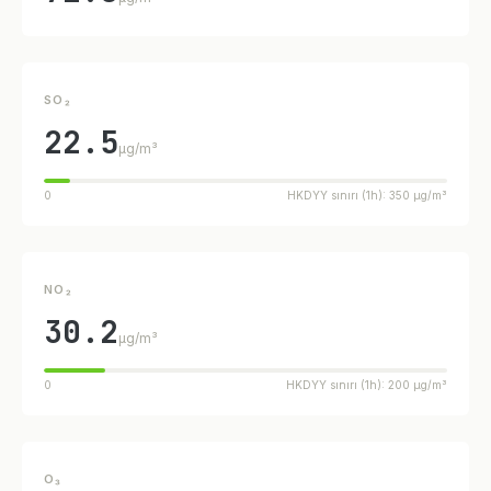
SO₂
22.5
µg/m³
0
HKDYY sınırı (1h): 350 µg/m³
NO₂
30.2
µg/m³
0
HKDYY sınırı (1h): 200 µg/m³
O₃