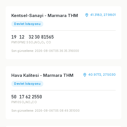
Kentsel-Sanayi - Marmara THM
41.3183, 27.9801
Devlet İstasyonu
19
12
32
30
81
565
PM10
PM2.5
SO₂
NO₂
O₃
CO
Son güncelleme: 2026-08-06T05:36:35.316000
Hava Kalitesi - Marmara THM
40.9772, 27.5030
Devlet İstasyonu
50
17
62
2550
PM10
SO₂
NO₂
CO
Son güncelleme: 2026-08-06T05:08:49.351000