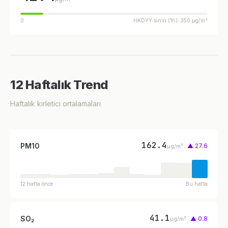
0
HKDYY sınırı (1h): 350 µg/m³
12 Haftalık Trend
Haftalık kirletici ortalamaları
162.4
PM10
▲ 27.6
µg/m³
12 hafta önce
Bu hafta
41.1
SO₂
▲ 0.8
µg/m³