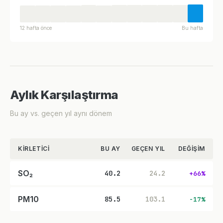
12 hafta önce
Bu hafta
Aylık Karşılaştırma
Bu ay vs. geçen yıl aynı dönem
KIRLETICI
BU AY
GEÇEN YIL
DEĞIŞIM
SO₂
40.2
24.2
+66%
PM10
85.5
103.1
-17%