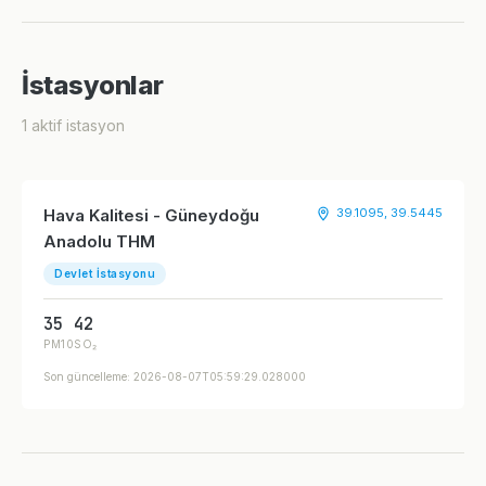
İstasyonlar
1 aktif istasyon
Hava Kalitesi - Güneydoğu
39.1095, 39.5445
Anadolu THM
Devlet İstasyonu
35
42
PM10
SO₂
Son güncelleme: 2026-08-07T05:59:29.028000