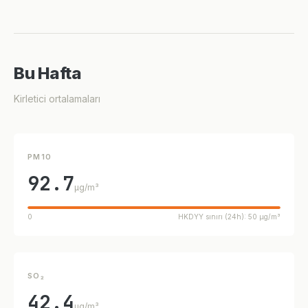
Bu Hafta
Kirletici ortalamaları
PM10
92.7
µg/m³
0
HKDYY sınırı (24h): 50 µg/m³
SO₂
42.4
µg/m³