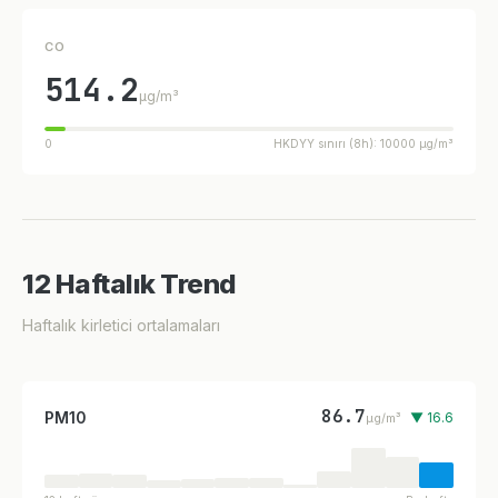
CO
514.2
µg/m³
0
HKDYY sınırı (8h): 10000 µg/m³
12 Haftalık Trend
Haftalık kirletici ortalamaları
86.7
PM10
▼ 16.6
µg/m³