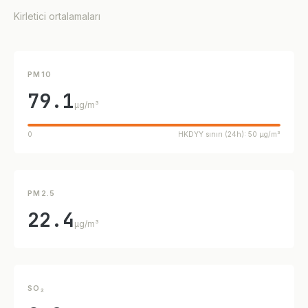
Kirletici ortalamaları
PM10
79.1
µg/m³
0
HKDYY sınırı (24h): 50 µg/m³
PM2.5
22.4
µg/m³
SO₂