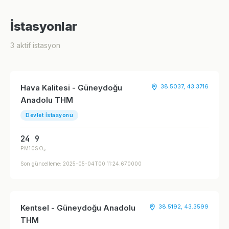
İstasyonlar
3 aktif istasyon
Hava Kalitesi - Güneydoğu
38.5037, 43.3716
Anadolu THM
Devlet İstasyonu
24
9
PM10
SO₂
Son güncelleme: 2025-05-04T00:11:24.670000
Kentsel - Güneydoğu Anadolu
38.5192, 43.3599
THM