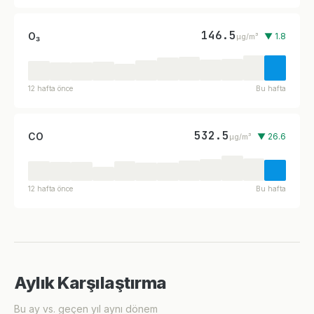
146.5
O₃
▼ 1.8
µg/m³
12 hafta önce
Bu hafta
532.5
CO
▼ 26.6
µg/m³
12 hafta önce
Bu hafta
Aylık Karşılaştırma
Bu ay vs. geçen yıl aynı dönem