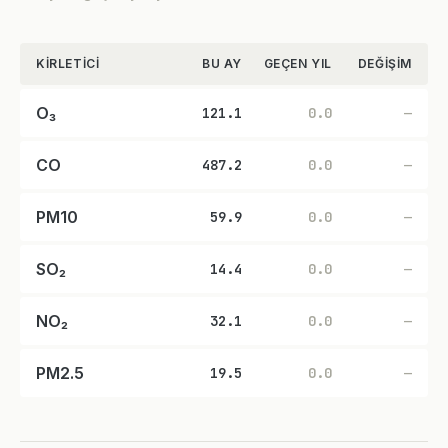
KIRLETICI
BU AY
GEÇEN YIL
DEĞIŞIM
O₃
121.1
0.0
—
CO
487.2
0.0
—
PM10
59.9
0.0
—
SO₂
14.4
0.0
—
NO₂
32.1
0.0
—
PM2.5
19.5
0.0
—