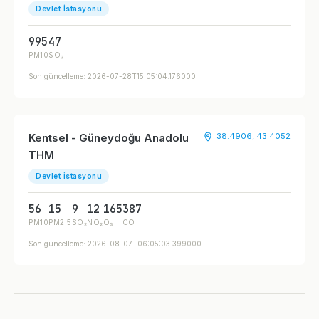
Devlet İstasyonu
995
47
PM10
SO₂
Son güncelleme: 2026-07-28T15:05:04.176000
Kentsel - Güneydoğu Anadolu
38.4906, 43.4052
THM
Devlet İstasyonu
56
15
9
12
165
387
PM10
PM2.5
SO₂
NO₂
O₃
CO
Son güncelleme: 2026-08-07T06:05:03.399000