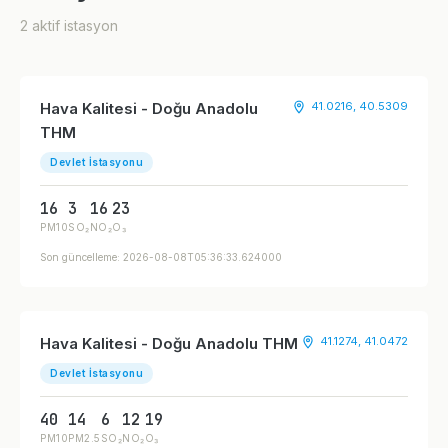
2 aktif istasyon
Hava Kalitesi - Doğu Anadolu
41.0216, 40.5309
THM
Devlet İstasyonu
16
3
16
23
PM10
SO₂
NO₂
O₃
Son güncelleme: 2026-08-08T05:36:33.624000
Hava Kalitesi - Doğu Anadolu THM
41.1274, 41.0472
Devlet İstasyonu
40
14
6
12
19
PM10
PM2.5
SO₂
NO₂
O₃