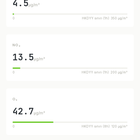
4.5
µg/m³
0
HKDYY sınırı (1h): 350 µg/m³
NO₂
13.5
µg/m³
0
HKDYY sınırı (1h): 200 µg/m³
O₃
42.7
µg/m³
0
HKDYY sınırı (8h): 120 µg/m³