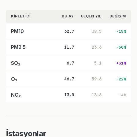
KIRLETICI
BU AY
GEÇEN YIL
DEĞIŞIM
PM10
32.7
38.5
-15%
PM2.5
11.7
23.6
-50%
SO₂
6.7
5.1
+31%
O₃
46.7
59.6
-22%
NO₂
13.0
13.6
-4%
İstasyonlar