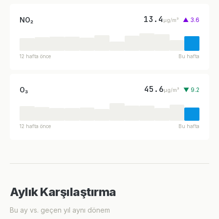
13.4
NO₂
▲ 3.6
µg/m³
12 hafta önce
Bu hafta
45.6
O₃
▼ 9.2
µg/m³
12 hafta önce
Bu hafta
Aylık Karşılaştırma
Bu ay vs. geçen yıl aynı dönem