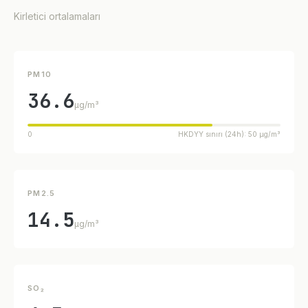
Kirletici ortalamaları
PM10
36.6
µg/m³
0
HKDYY sınırı (24h): 50 µg/m³
PM2.5
14.5
µg/m³
SO₂