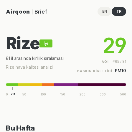
Airqoon
Brief
EN
TR
|
29
Rize
İyi
81 il arasında kirlilik sıralaması
#65 / 81
AQI
Rize hava kalitesi analizi
PM10
BASKIN KIRLETICI
29
0
50
100
150
200
300
500
Bu Hafta