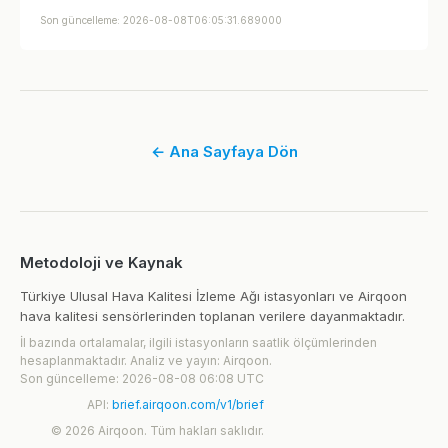
Son güncelleme: 2026-08-08T06:05:31.689000
← Ana Sayfaya Dön
Metodoloji ve Kaynak
Türkiye Ulusal Hava Kalitesi İzleme Ağı istasyonları ve Airqoon
hava kalitesi sensörlerinden toplanan verilere dayanmaktadır.
İl bazında ortalamalar, ilgili istasyonların saatlik ölçümlerinden
hesaplanmaktadır. Analiz ve yayın: Airqoon.
Son güncelleme: 2026-08-08 06:08 UTC
API:
brief.airqoon.com/v1/brief
© 2026 Airqoon. Tüm hakları saklıdır.