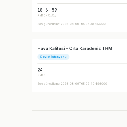
18
6
59
PM10
NO₂
O₃
Son güncelleme: 2026-08-09T05:08:38.413000
Hava Kalitesi - Orta Karadeniz THM
Devlet İstasyonu
24
PM10
Son güncelleme: 2026-08-09T05:09:40.496000