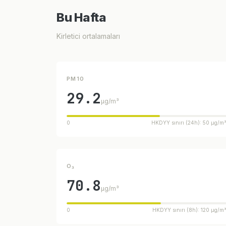
Bu Hafta
Kirletici ortalamaları
PM10
29.2
µg/m³
0
HKDYY sınırı (24h): 50 µg/m
O₃
70.8
µg/m³
0
HKDYY sınırı (8h): 120 µg/m