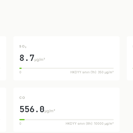
SO₂
8.7
µg/m³
³
0
HKDYY sınırı (1h): 350 µg/m³
CO
556.0
µg/m³
³
0
HKDYY sınırı (8h): 10000 µg/m³