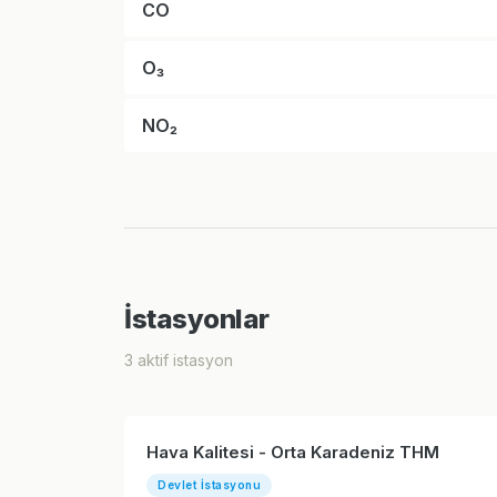
CO
O₃
NO₂
İstasyonlar
3 aktif istasyon
Hava Kalitesi - Orta Karadeniz THM
Devlet İstasyonu