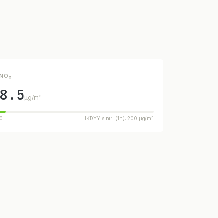
NO₂
8.5
µg/m³
0
HKDYY sınırı (1h): 200 µg/m³