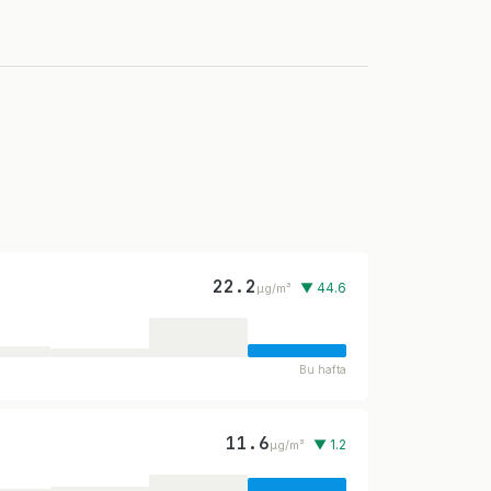
22.2
▼ 44.6
µg/m³
Bu hafta
11.6
▼ 1.2
µg/m³