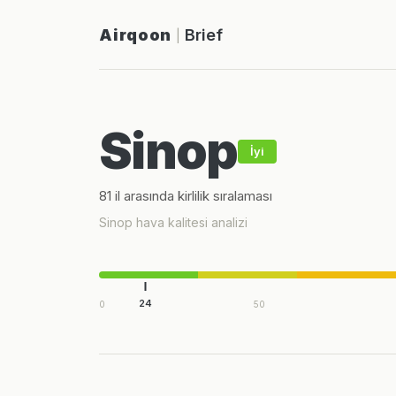
Airqoon
Brief
|
Sinop
İyi
81 il arasında kirlilik sıralaması
Sinop hava kalitesi analizi
24
0
50