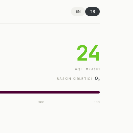
EN
TR
24
#79 / 81
AQI
O₃
BASKIN KIRLETICI
300
500