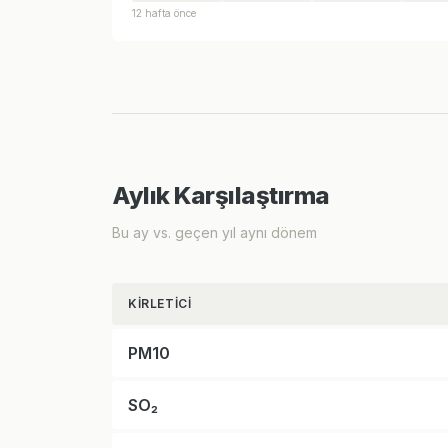
12 hafta önce
Aylık Karşılaştırma
Bu ay vs. geçen yıl aynı dönem
KIRLETICI
PM10
SO₂