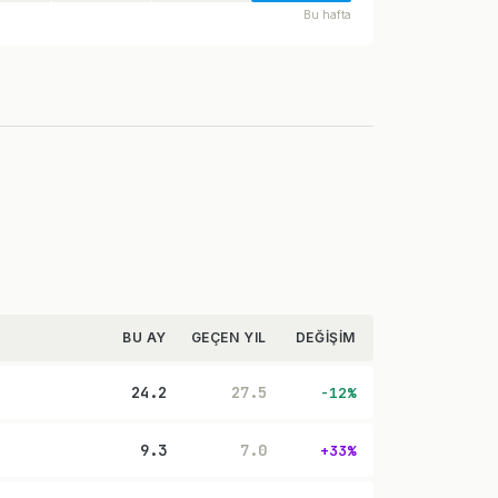
Bu hafta
BU AY
GEÇEN YIL
DEĞIŞIM
24.2
27.5
-12%
9.3
7.0
+33%