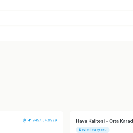
41.9457, 34.9929
Hava Kalitesi - Orta Kar
Devlet İstasyonu