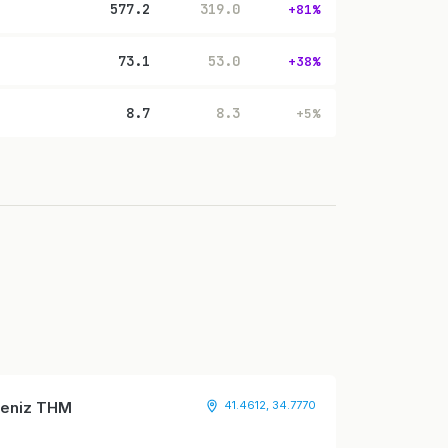
577.2
319.0
+81%
73.1
53.0
+38%
8.7
8.3
+5%
adeniz THM
41.4612, 34.7770