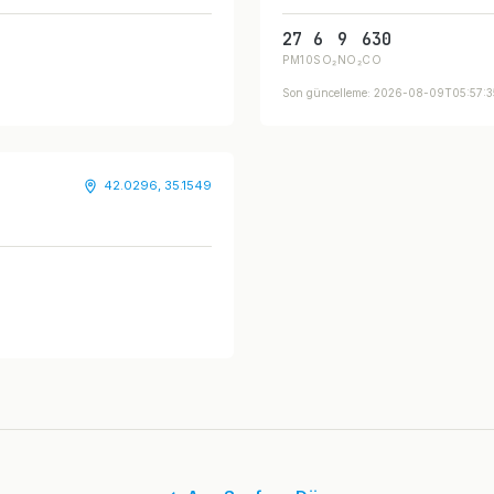
27
6
9
630
PM10
SO₂
NO₂
CO
Son güncelleme: 2026-08-09T05:57:
42.0296, 35.1549