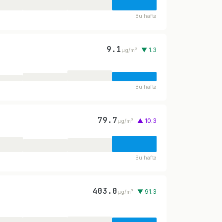
Bu hafta
9.1
▼ 1.3
µg/m³
Bu hafta
79.7
▲ 10.3
µg/m³
Bu hafta
403.0
▼ 91.3
µg/m³